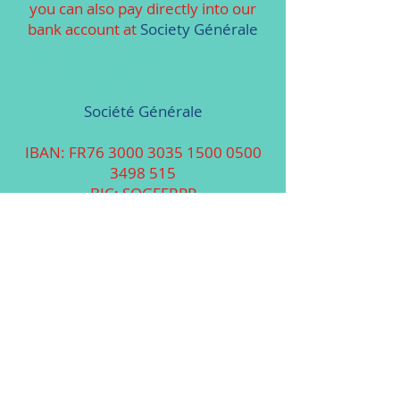
you can also pay directly into our
bank account at
Society Générale
vous pouvez également effectuer
un paiement directement sur votre
compte bancaire auprès de la
Société Générale
IBAN: FR76
3000 3035 1500 0500
3498 515
BIC: SOGEFRPP
Please enter your name at the info
section.
Veuillez indiquer votre nom dans la
section « Informations ».
Nous confirmerons votre adhésion
dès réception de votre paiement.
We will confirm your membership
as soon as your payment has been