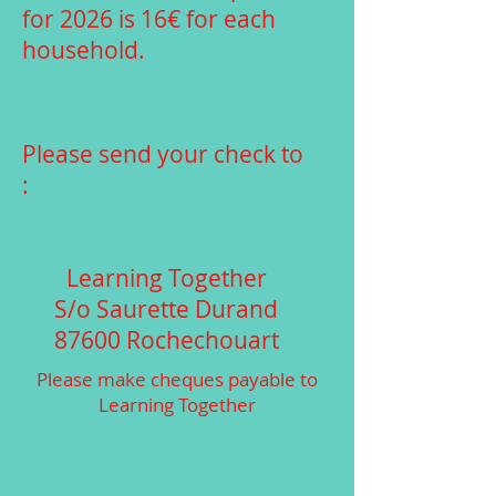
for 2026 is 16€ for each
household.
L'abonnement
annuel pour 2026 est de
16 € par foyer.
Please send your check to
:
Veuillez envoyer votre
chèque à :
Learning Together
S/o Saurette Durand
87600 Rochechouart
Please make cheques payable to
Learning Together
Veuillez libeller vos chèques à
l'ordre de « Learning Together ».