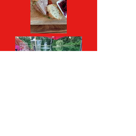
STATUTS FRANCAIS
©
Learning Together 202
4
Learning Together est un Association
loi de 1901 avec le but non-lucratif